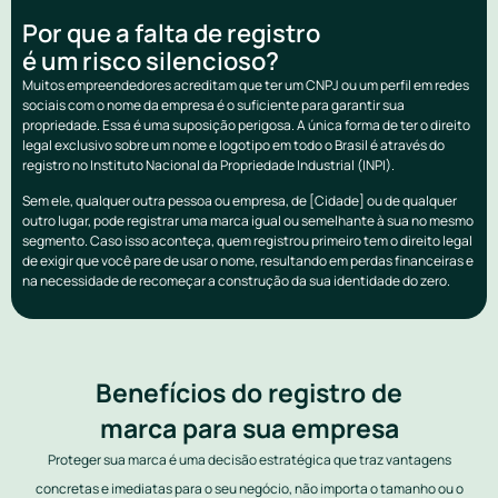
Por que a falta de registro
é um risco silencioso?
Muitos empreendedores acreditam que ter um CNPJ ou um perfil em redes
sociais com o nome da empresa é o suficiente para garantir sua
propriedade. Essa é uma suposição perigosa. A única forma de ter o direito
legal exclusivo sobre um nome e logotipo em todo o Brasil é através do
registro no Instituto Nacional da Propriedade Industrial (INPI).
Sem ele, qualquer outra pessoa ou empresa, de [Cidade] ou de qualquer
outro lugar, pode registrar uma marca igual ou semelhante à sua no mesmo
segmento. Caso isso aconteça, quem registrou primeiro tem o direito legal
de exigir que você pare de usar o nome, resultando em perdas financeiras e
na necessidade de recomeçar a construção da sua identidade do zero.
Benefícios do registro de
marca para sua empresa
Proteger sua marca é uma decisão estratégica que traz vantagens
concretas e imediatas para o seu negócio, não importa o tamanho ou o