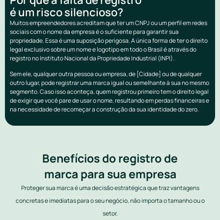
é um risco silencioso?
Muitos empreendedores acreditam que ter um CNPJ ou um perfil em redes
sociais com o nome da empresa é o suficiente para garantir sua
propriedade. Essa é uma suposição perigosa. A única forma de ter o direito
legal exclusivo sobre um nome e logotipo em todo o Brasil é através do
registro no Instituto Nacional da Propriedade Industrial (INPI).
Sem ele, qualquer outra pessoa ou empresa, de [Cidade] ou de qualquer
outro lugar, pode registrar uma marca igual ou semelhante à sua no mesmo
segmento. Caso isso aconteça, quem registrou primeiro tem o direito legal
de exigir que você pare de usar o nome, resultando em perdas financeiras e
na necessidade de recomeçar a construção da sua identidade do zero.
Benefícios do registro de
marca para sua empresa
Proteger sua marca é uma decisão estratégica que traz vantagens
concretas e imediatas para o seu negócio, não importa o tamanho ou o
setor.