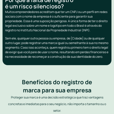
é um risco silencioso?
Muitos empreendedores acreditam que ter um CNPJ ou um perfil em redes
sociais com o nome da empresa é o suficiente para garantir sua
propriedade. Essa é uma suposição perigosa. A única forma de ter o direito
legal exclusivo sobre um nome e logotipo em todo o Brasil é através do
registro no Instituto Nacional da Propriedade Industrial (INPI).
Sem ele, qualquer outra pessoa ou empresa, de [Cidade] ou de qualquer
outro lugar, pode registrar uma marca igual ou semelhante à sua no mesmo
segmento. Caso isso aconteça, quem registrou primeiro tem o direito legal
de exigir que você pare de usar o nome, resultando em perdas financeiras e
na necessidade de recomeçar a construção da sua identidade do zero.
Benefícios do registro de
marca para sua empresa
Proteger sua marca é uma decisão estratégica que traz vantagens
concretas e imediatas para o seu negócio, não importa o tamanho ou o
setor.