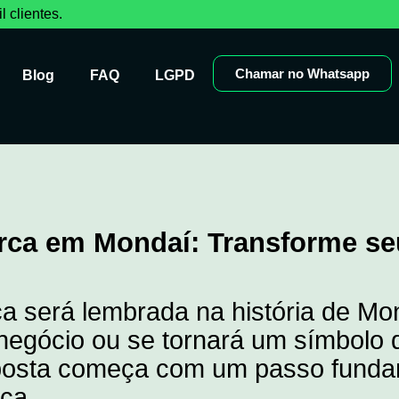
 clientes.
Chamar no Whatsapp
Blog
FAQ
LGPD
arca em Mondaí: Transforme s
 será lembrada na história de Mo
egócio ou se tornará um símbolo 
posta começa com um passo fundame
rca.