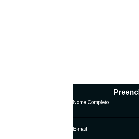
Sua
Preenc
Nome Completo
E-mail