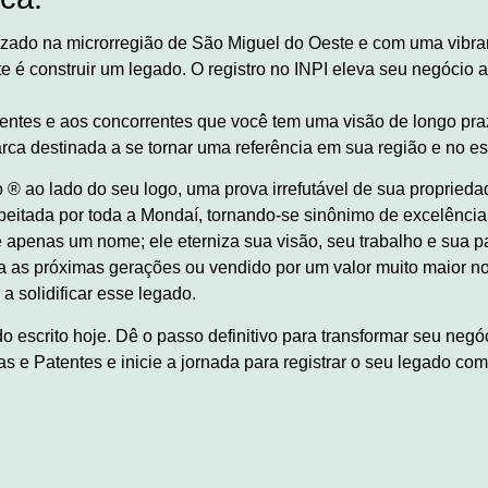
izado na microrregião de São Miguel do Oeste e com uma vibr
te é construir um legado. O registro no INPI eleva seu negócio
lientes e aos concorrentes que você tem uma visão de longo pra
a destinada a se tornar uma referência em sua região e no e
o ® ao lado do seu logo, uma prova irrefutável de sua propried
eitada por toda a Mondaí, tornando-se sinônimo de excelência
e apenas um nome; ele eterniza sua visão, seu trabalho e sua 
a as próximas gerações ou vendido por um valor muito maior no
a solidificar esse legado.
o escrito hoje. Dê o passo definitivo para transformar seu ne
 e Patentes e inicie a jornada para registrar o seu legado co