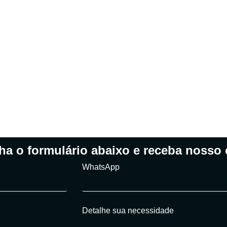
 marca é importante de
para ficar desprotegida
Não deixe o bem mais valioso da sua empresa vulnerável. Dê 
passo fundamental para garantir sua segurança e exclusividade
Fale com nossos especialistas e entenda como podemos ajudar
ha o formulário abaixo e receba nosso 
WhatsApp
Detalhe sua necessidade