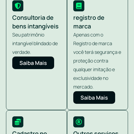
Consultoria de
registro de
bens intangíveis
marca
Seu patrimônio
Apenas com o
intangível blindado de
Registro de marca
verdade.
você terá segurança e
proteção contra
Saiba Mais
qualquer imitação e
exclusividade no
mercado.
Saiba Mais
Cadastro no
Outros serviços