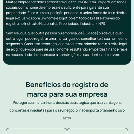
Muitos empreendedores acreditam que ter um CNPJ ou um perfil em redes
sociais com o nome da empresa é o suficiente para garantir sua
propriedade. Essa é uma suposição perigosa. A única forma de ter o direito
legal exclusivo sobre um nome e logotipo em todo o Brasil é através do
registro no Instituto Nacional da Propriedade Industrial (INPI).
Sem ele, qualquer outra pessoa ou empresa, de [Cidade] ou de qualquer
outro lugar, pode registrar uma marca igual ou semelhante à sua no mesmo
segmento. Caso isso aconteça, quem registrou primeiro tem o direito legal
de exigir que você pare de usar o nome, resultando em perdas financeiras e
na necessidade de recomeçar a construção da sua identidade do zero.
Benefícios do registro de
marca para sua empresa
Proteger sua marca é uma decisão estratégica que traz vantagens
concretas e imediatas para o seu negócio, não importa o tamanho ou o
setor.