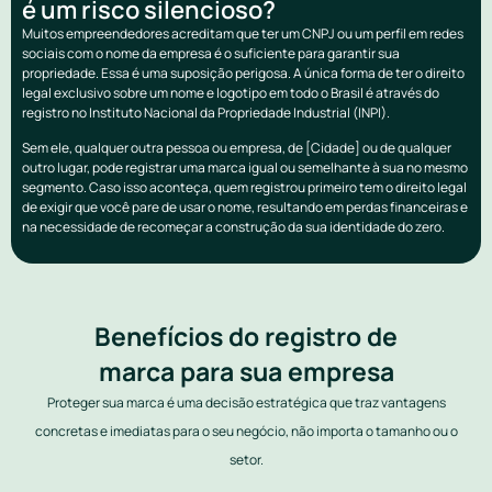
é um risco silencioso?
Muitos empreendedores acreditam que ter um CNPJ ou um perfil em redes
sociais com o nome da empresa é o suficiente para garantir sua
propriedade. Essa é uma suposição perigosa. A única forma de ter o direito
legal exclusivo sobre um nome e logotipo em todo o Brasil é através do
registro no Instituto Nacional da Propriedade Industrial (INPI).
Sem ele, qualquer outra pessoa ou empresa, de [Cidade] ou de qualquer
outro lugar, pode registrar uma marca igual ou semelhante à sua no mesmo
segmento. Caso isso aconteça, quem registrou primeiro tem o direito legal
de exigir que você pare de usar o nome, resultando em perdas financeiras e
na necessidade de recomeçar a construção da sua identidade do zero.
Benefícios do registro de
marca para sua empresa
Proteger sua marca é uma decisão estratégica que traz vantagens
concretas e imediatas para o seu negócio, não importa o tamanho ou o
setor.