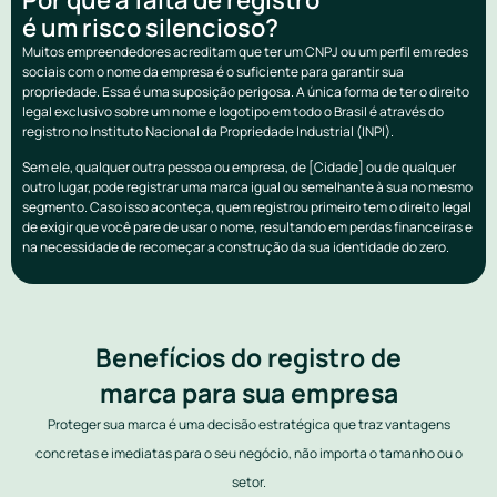
é um risco silencioso?
Muitos empreendedores acreditam que ter um CNPJ ou um perfil em redes
sociais com o nome da empresa é o suficiente para garantir sua
propriedade. Essa é uma suposição perigosa. A única forma de ter o direito
legal exclusivo sobre um nome e logotipo em todo o Brasil é através do
registro no Instituto Nacional da Propriedade Industrial (INPI).
Sem ele, qualquer outra pessoa ou empresa, de [Cidade] ou de qualquer
outro lugar, pode registrar uma marca igual ou semelhante à sua no mesmo
segmento. Caso isso aconteça, quem registrou primeiro tem o direito legal
de exigir que você pare de usar o nome, resultando em perdas financeiras e
na necessidade de recomeçar a construção da sua identidade do zero.
Benefícios do registro de
marca para sua empresa
Proteger sua marca é uma decisão estratégica que traz vantagens
concretas e imediatas para o seu negócio, não importa o tamanho ou o
setor.