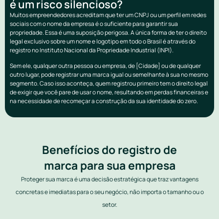
é um risco silencioso?
Muitos empreendedores acreditam que ter um CNPJ ou um perfil em redes
sociais com o nome da empresa é o suficiente para garantir sua
propriedade. Essa é uma suposição perigosa. A única forma de ter o direito
legal exclusivo sobre um nome e logotipo em todo o Brasil é através do
registro no Instituto Nacional da Propriedade Industrial (INPI).
Sem ele, qualquer outra pessoa ou empresa, de [Cidade] ou de qualquer
outro lugar, pode registrar uma marca igual ou semelhante à sua no mesmo
segmento. Caso isso aconteça, quem registrou primeiro tem o direito legal
de exigir que você pare de usar o nome, resultando em perdas financeiras e
na necessidade de recomeçar a construção da sua identidade do zero.
Benefícios do registro de
marca para sua empresa
Proteger sua marca é uma decisão estratégica que traz vantagens
concretas e imediatas para o seu negócio, não importa o tamanho ou o
setor.