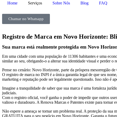
Home
Serviços
Sobre Nós
Blog
FAQ
Chamar no Whatsapp
Registro de Marca em Novo Horizonte: Bl
Sua marca está realmente protegida em Novo Horizo
Em uma cidade com uma população de 11306 habitantes e uma economia
similar ao seu, obrigando-o a alterar sua identidade visual e perder o
Pense no cenário: Novo Horizonte, parte da próspera mesorregião de 
O registro de marca no INPI é a única garantia legal de que seu nome
marketing e reputação pode ser legalmente questionado. Isso não é a
Imagine a tranquilidade de saber que sua marca é uma fortaleza juríd
judiciais.
Com o registro oficial, você ganha o poder de impedir que outros us
valioso e duradouro. A Renova Marcas e Patentes existe para tornar e
Não espere a ameaça se tornar um problema real. A proteção da sua ma
GRATUITA para o seu negócio em Novo Horizonte. Garanta o futuro