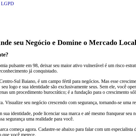
LGPD
inde seu Negócio e Domine o Mercado Loca
nte?
 pulsante em 98, deixar seu maior ativo vulnerável é um risco estra
 reconhecimento já conquistado.
Centro-Sul Baiano, é um campo fértil para negócios. Mas esse crescime
, seu logo e sua identidade são exclusivamente seus. Sem ele, você ope
penas um procedimento burocrático; é a fundação para o crescimento só
ica. Visualize seu negócio crescendo com segurança, tornando-se uma r
em sua identidade, pode licenciar sua marca e até mesmo franquear se
ssa segurança uma realidade para você.
rca começa agora. Cadastre-se abaixo para falar com um especialista d
 que você merece.