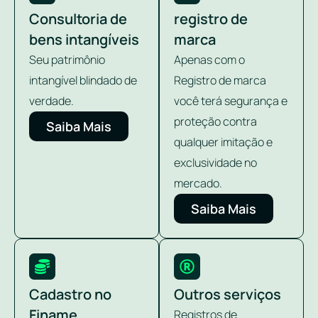
Consultoria de
registro de
bens intangíveis
marca
Seu patrimônio
Apenas com o
intangível blindado de
Registro de marca
verdade.
você terá segurança e
proteção contra
Saiba Mais
qualquer imitação e
exclusividade no
mercado.
Saiba Mais
Cadastro no
Outros serviços
Finame
Registros de