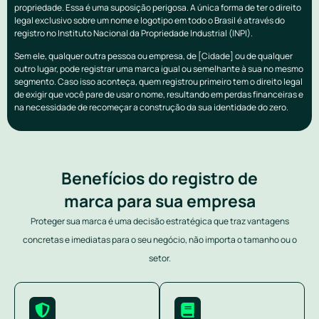
propriedade. Essa é uma suposição perigosa. A única forma de ter o direito
legal exclusivo sobre um nome e logotipo em todo o Brasil é através do
registro no Instituto Nacional da Propriedade Industrial (INPI).
Sem ele, qualquer outra pessoa ou empresa, de [Cidade] ou de qualquer
outro lugar, pode registrar uma marca igual ou semelhante à sua no mesmo
segmento. Caso isso aconteça, quem registrou primeiro tem o direito legal
de exigir que você pare de usar o nome, resultando em perdas financeiras e
na necessidade de recomeçar a construção da sua identidade do zero.
Benefícios do registro de
marca para sua empresa
Proteger sua marca é uma decisão estratégica que traz vantagens
concretas e imediatas para o seu negócio, não importa o tamanho ou o
setor.