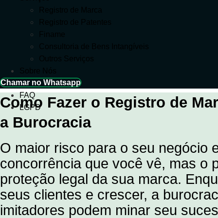
Registro de Marca
Registro de Patentes
Finame
Consultoria de Bens Intangíveis
Outros Serviços
Sobre Nós
Chamar no Whatsapp
Blog
FAQ
Como Fazer o Registro de Ma
LGPD
a Burocracia
O maior risco para o seu negócio
concorrência que você vê, mas o p
proteção legal da sua marca. Enqu
seus clientes e crescer, a burocra
imitadores podem minar seu suces