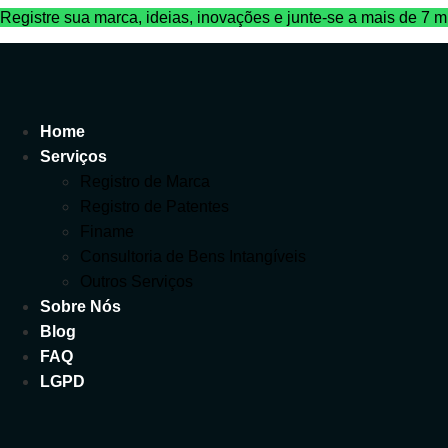
Ir
Registre sua marca, ideias, inovações e junte-se a mais de 7 mil
para
o
conteúdo
Home
Serviços
Registro de Marca
Registro de Patentes
Finame
Consultoria de Bens Intangíveis
Outros Serviços
Sobre Nós
Blog
FAQ
LGPD