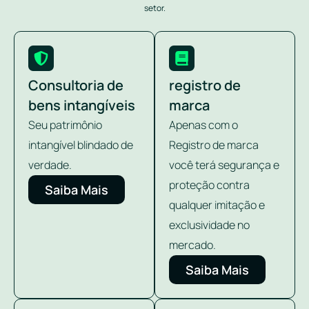
setor.
Consultoria de
registro de
bens intangíveis
marca
Seu patrimônio
Apenas com o
intangível blindado de
Registro de marca
verdade.
você terá segurança e
proteção contra
Saiba Mais
qualquer imitação e
exclusividade no
mercado.
Saiba Mais