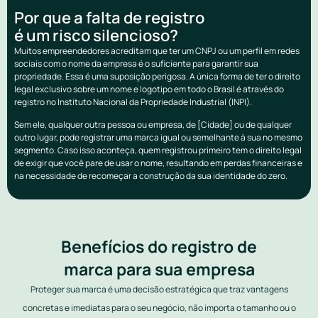
Por que a falta de registro
é um risco silencioso?
Muitos empreendedores acreditam que ter um CNPJ ou um perfil em redes
sociais com o nome da empresa é o suficiente para garantir sua
propriedade. Essa é uma suposição perigosa. A única forma de ter o direito
legal exclusivo sobre um nome e logotipo em todo o Brasil é através do
registro no Instituto Nacional da Propriedade Industrial (INPI).
Sem ele, qualquer outra pessoa ou empresa, de [Cidade] ou de qualquer
outro lugar, pode registrar uma marca igual ou semelhante à sua no mesmo
segmento. Caso isso aconteça, quem registrou primeiro tem o direito legal
de exigir que você pare de usar o nome, resultando em perdas financeiras e
na necessidade de recomeçar a construção da sua identidade do zero.
Benefícios do registro de
marca para sua empresa
Proteger sua marca é uma decisão estratégica que traz vantagens
concretas e imediatas para o seu negócio, não importa o tamanho ou o