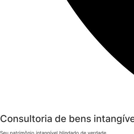
Consultoria de bens intangíve
Seu patrimônio intangível blindado de verdade.