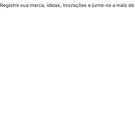
Registre sua marca, ideias, inovações e junte-se a mais de 
Ir
para
o
conteúdo