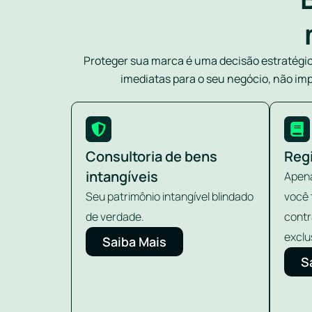
Proteger sua marca é uma decisão estratégi
imediatas para o seu negócio, não imp
Consultoria de bens
Reg
intangíveis
Apena
Seu patrimônio intangível blindado
você 
de verdade.
contr
exclu
Saiba Mais
S