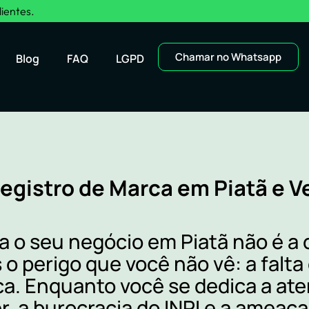
lientes.
Chamar no Whatsapp
Blog
FAQ
LGPD
egistro de Marca em Piatã e V
ra o seu negócio em Piatã não é a
 o perigo que você não vê: a falta
ca. Enquanto você se dedica a at
r, a burocracia do INPI e a ameaç