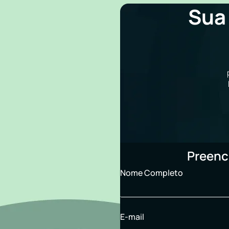
Sua
Preenc
Nome Completo
E-mail