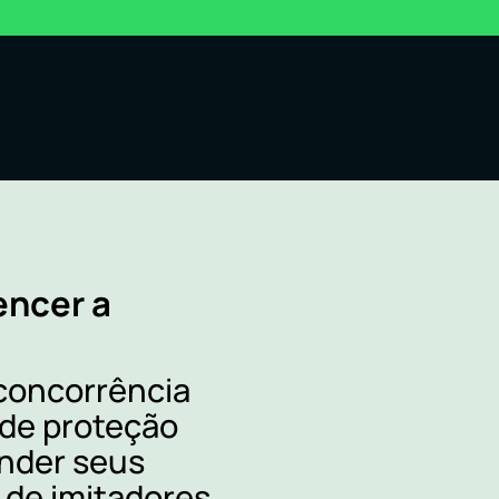
encer a
 concorrência
 de proteção
ender seus
a de imitadores