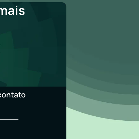
mais
a
.
.
contato