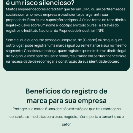
é um risco silencioso?
Muitos empreendedores acreditam que ter um CNPJ ou um perfil em redes
sociais com o nome da empresa é o suficiente para garantir sua
propriedade. Essa é uma suposição perigosa. A única forma de ter o direito
legal exclusivo sobre um nome e logotipo em todo o Brasil é através do
registro no Instituto Nacional da Propriedade Industrial (INPI).
Sem ele, qualquer outra pessoa ou empresa, de [Cidade] ou de qualquer
outro lugar, pode registrar uma marca igual ou semelhante à sua no mesmo
segmento. Caso isso aconteça, quem registrou primeiro tem o direito legal
de exigir que você pare de usar o nome, resultando em perdas financeiras e
na necessidade de recomeçar a construção da sua identidade do zero.
Benefícios do registro de
marca para sua empresa
Proteger sua marca é uma decisão estratégica que traz vantagens
concretas e imediatas para o seu negócio, não importa o tamanho ou o
setor.