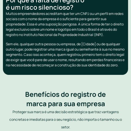
é um risco silencioso?
Muitos empreendedores acreditam que ter um CNPJ ou um perfil em redes
sociais com o nome da empresa é o suficiente para garantir sua
propriedade. Essa é uma suposição perigosa. A única forma de ter o direito
legal exclusivo sobre um nome e logotipo em todo o Brasil é através do
registro no Instituto Nacional da Propriedade Industrial (INPI).
Sem ele, qualquer outra pessoa ou empresa, de [Cidade] ou de qualquer
outro lugar, pode registrar uma marca igual ou semelhante à sua no mesmo
segmento. Caso isso aconteça, quem registrou primeiro tem o direito legal
de exigir que você pare de usar o nome, resultando em perdas financeiras e
na necessidade de recomeçar a construção da sua identidade do zero.
Benefícios do registro de
marca para sua empresa
Proteger sua marca é uma decisão estratégica que traz vantagens
concretas e imediatas para o seu negócio, não importa o tamanho ou o
setor.