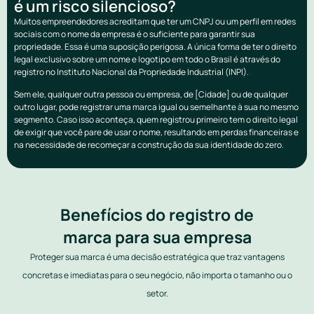
é um risco silencioso?
Muitos empreendedores acreditam que ter um CNPJ ou um perfil em redes
sociais com o nome da empresa é o suficiente para garantir sua
propriedade. Essa é uma suposição perigosa. A única forma de ter o direito
legal exclusivo sobre um nome e logotipo em todo o Brasil é através do
registro no Instituto Nacional da Propriedade Industrial (INPI).
Sem ele, qualquer outra pessoa ou empresa, de [Cidade] ou de qualquer
outro lugar, pode registrar uma marca igual ou semelhante à sua no mesmo
segmento. Caso isso aconteça, quem registrou primeiro tem o direito legal
de exigir que você pare de usar o nome, resultando em perdas financeiras e
na necessidade de recomeçar a construção da sua identidade do zero.
Benefícios do registro de
marca para sua empresa
Proteger sua marca é uma decisão estratégica que traz vantagens
concretas e imediatas para o seu negócio, não importa o tamanho ou o
setor.