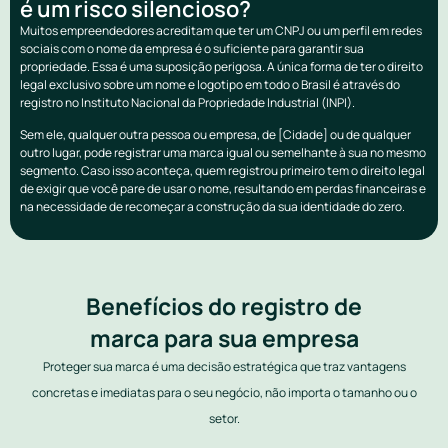
é um risco silencioso?
Muitos empreendedores acreditam que ter um CNPJ ou um perfil em redes
sociais com o nome da empresa é o suficiente para garantir sua
propriedade. Essa é uma suposição perigosa. A única forma de ter o direito
legal exclusivo sobre um nome e logotipo em todo o Brasil é através do
registro no Instituto Nacional da Propriedade Industrial (INPI).
Sem ele, qualquer outra pessoa ou empresa, de [Cidade] ou de qualquer
outro lugar, pode registrar uma marca igual ou semelhante à sua no mesmo
segmento. Caso isso aconteça, quem registrou primeiro tem o direito legal
de exigir que você pare de usar o nome, resultando em perdas financeiras e
na necessidade de recomeçar a construção da sua identidade do zero.
Benefícios do registro de
marca para sua empresa
Proteger sua marca é uma decisão estratégica que traz vantagens
concretas e imediatas para o seu negócio, não importa o tamanho ou o
setor.