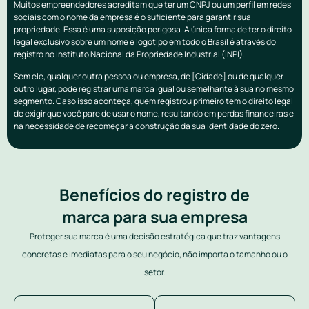
Muitos empreendedores acreditam que ter um CNPJ ou um perfil em redes
sociais com o nome da empresa é o suficiente para garantir sua
propriedade. Essa é uma suposição perigosa. A única forma de ter o direito
legal exclusivo sobre um nome e logotipo em todo o Brasil é através do
registro no Instituto Nacional da Propriedade Industrial (INPI).
Sem ele, qualquer outra pessoa ou empresa, de [Cidade] ou de qualquer
outro lugar, pode registrar uma marca igual ou semelhante à sua no mesmo
segmento. Caso isso aconteça, quem registrou primeiro tem o direito legal
de exigir que você pare de usar o nome, resultando em perdas financeiras e
na necessidade de recomeçar a construção da sua identidade do zero.
Benefícios do registro de
marca para sua empresa
Proteger sua marca é uma decisão estratégica que traz vantagens
concretas e imediatas para o seu negócio, não importa o tamanho ou o
setor.