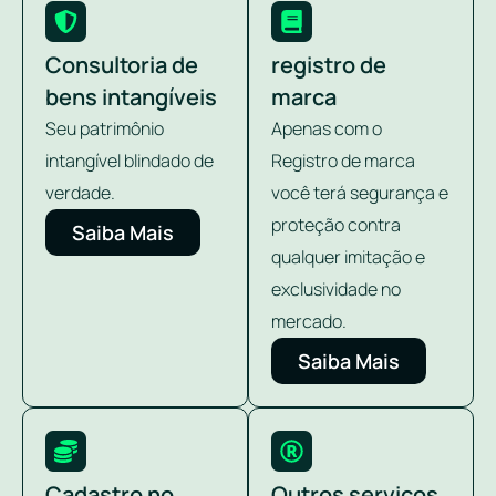
Consultoria de
registro de
bens intangíveis
marca
Seu patrimônio
Apenas com o
intangível blindado de
Registro de marca
verdade.
você terá segurança e
proteção contra
Saiba Mais
qualquer imitação e
exclusividade no
mercado.
Saiba Mais
Cadastro no
Outros serviços