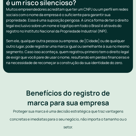
é um risco silencioso?
Muitos empreendedores acreditam que ter um CNPJ ou um perfil em redes
sociais com o nome da empresa é o suficiente para garantir sua
propriedade. Essa é uma suposição perigosa. A única forma de ter o direito
legal exclusivo sobre um nome e logotipo em todo o Brasil é através do
registro no Instituto Nacional da Propriedade Industrial (INPI).
Sem ele, qualquer outra pessoa ou empresa, de [Cidade] ou de qualquer
outro lugar, pode registrar uma marca igual ou semelhante à sua no mesmo
segmento. Caso isso aconteça, quem registrou primeiro tem o direito legal
de exigir que você pare de usar o nome, resultando em perdas financeiras e
na necessidade de recomeçar a construção da sua identidade do zero.
Benefícios do registro de
marca para sua empresa
Proteger sua marca é uma decisão estratégica que traz vantagens
concretas e imediatas para o seu negócio, não importa o tamanho ou o
setor.