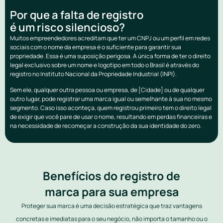
Por que a falta de registro
é um risco silencioso?
Muitos empreendedores acreditam que ter um CNPJ ou um perfil em redes
sociais com o nome da empresa é o suficiente para garantir sua
propriedade. Essa é uma suposição perigosa. A única forma de ter o direito
legal exclusivo sobre um nome e logotipo em todo o Brasil é através do
registro no Instituto Nacional da Propriedade Industrial (INPI).
Sem ele, qualquer outra pessoa ou empresa, de [Cidade] ou de qualquer
outro lugar, pode registrar uma marca igual ou semelhante à sua no mesmo
segmento. Caso isso aconteça, quem registrou primeiro tem o direito legal
de exigir que você pare de usar o nome, resultando em perdas financeiras e
na necessidade de recomeçar a construção da sua identidade do zero.
Benefícios do registro de
marca para sua empresa
Proteger sua marca é uma decisão estratégica que traz vantagens
concretas e imediatas para o seu negócio, não importa o tamanho ou o