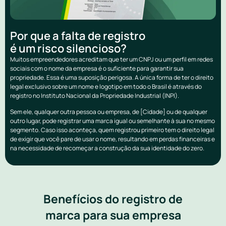
Por que a falta de registro
é um risco silencioso?
Muitos empreendedores acreditam que ter um CNPJ ou um perfil em redes
sociais com o nome da empresa é o suficiente para garantir sua
propriedade. Essa é uma suposição perigosa. A única forma de ter o direito
legal exclusivo sobre um nome e logotipo em todo o Brasil é através do
registro no Instituto Nacional da Propriedade Industrial (INPI).
Sem ele, qualquer outra pessoa ou empresa, de [Cidade] ou de qualquer
outro lugar, pode registrar uma marca igual ou semelhante à sua no mesmo
segmento. Caso isso aconteça, quem registrou primeiro tem o direito legal
de exigir que você pare de usar o nome, resultando em perdas financeiras e
na necessidade de recomeçar a construção da sua identidade do zero.
Benefícios do registro de
marca para sua empresa