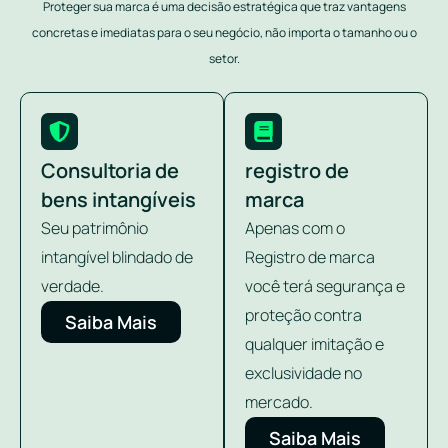
Proteger sua marca é uma decisão estratégica que traz vantagens
concretas e imediatas para o seu negócio, não importa o tamanho ou o
setor.
Consultoria de
registro de
bens intangíveis
marca
Seu patrimônio
Apenas com o
intangível blindado de
Registro de marca
verdade.
você terá segurança e
proteção contra
Saiba Mais
qualquer imitação e
exclusividade no
mercado.
Saiba Mais