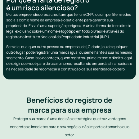
é um risco silencioso?
Muitos empreendedores acreditam que ter um CNPJ ou um perfil em redes
sociais com o nome da empresa é o suficiente para garantir sua
propriedade. Essa é uma suposição perigosa. A única forma de ter o direito
legal exclusivo sobre um nome e logotipo em todo o Brasil é através do
registro no Instituto Nacional da Propriedade Industrial (INPI).
Sem ele, qualquer outra pessoa ou empresa, de [Cidade] ou de qualquer
outro lugar, pode registrar uma marca igual ou semelhante à sua no mesmo
segmento. Caso isso aconteça, quem registrou primeiro tem o direito legal
de exigir que você pare de usar o nome, resultando em perdas financeiras e
na necessidade de recomeçar a construção da sua identidade do zero.
Benefícios do registro de
marca para sua empresa
Proteger sua marca é uma decisão estratégica que traz vantagens
concretas e imediatas para o seu negócio, não importa o tamanho ou o
setor.