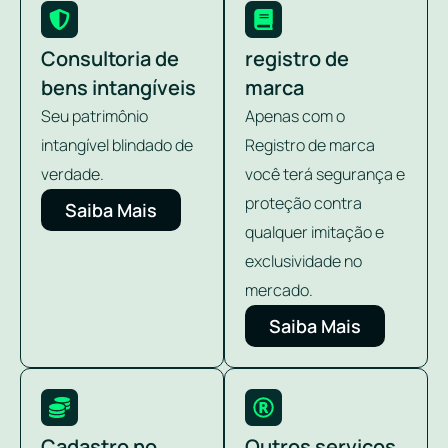
Consultoria de
registro de
bens intangíveis
marca
Seu patrimônio
Apenas com o
intangível blindado de
Registro de marca
verdade.
você terá segurança e
proteção contra
Saiba Mais
qualquer imitação e
exclusividade no
mercado.
Saiba Mais
Cadastro no
Outros serviços