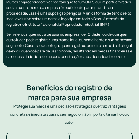
Muitos empreendedores acreditam que ter um CNPJ ou um perfil em redes
sociais com o nome da empresa é o suficiente para garantir sua
propriedade. Essa é uma suposição perigosa. A única forma de ter o direito
legal exclusivo sobre um nome e logotipo em todo o Brasil é através do
registro no Instituto Nacional da Propriedade Industrial (INPI).
Sem ele, qualquer outra pessoa ou empresa, de [Cidade] ou de qualquer
outro lugar, pode registrar uma marca igual ou semelhante à sua no mesmo
segmento. Caso isso aconteça, quem registrou primeiro tem o direito legal
de exigir que você pare de usar o nome, resultando em perdas financeiras e
na necessidade de recomeçar a construção da sua identidade do zero.
Benefícios do registro de
marca para sua empresa
Proteger sua marca é uma decisão estratégica que traz vantagens
concretas e imediatas para o seu negócio, não importa o tamanho ou o
setor.