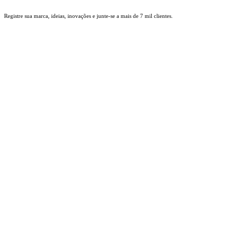
Ir
Registre sua marca, ideias, inovações e junte-se a mais de 7 mil clientes.
para
o
conteúdo