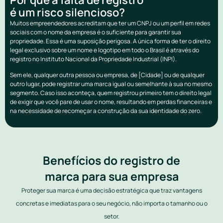
é um risco silencioso?
Muitos empreendedores acreditam que ter um CNPJ ou um perfil em redes
sociais com o nome da empresa é o suficiente para garantir sua
propriedade. Essa é uma suposição perigosa. A única forma de ter o direito
legal exclusivo sobre um nome e logotipo em todo o Brasil é através do
registro no Instituto Nacional da Propriedade Industrial (INPI).
Sem ele, qualquer outra pessoa ou empresa, de [Cidade] ou de qualquer
outro lugar, pode registrar uma marca igual ou semelhante à sua no mesmo
segmento. Caso isso aconteça, quem registrou primeiro tem o direito legal
de exigir que você pare de usar o nome, resultando em perdas financeiras e
na necessidade de recomeçar a construção da sua identidade do zero.
Benefícios do registro de
marca para sua empresa
Proteger sua marca é uma decisão estratégica que traz vantagens
concretas e imediatas para o seu negócio, não importa o tamanho ou o
setor.