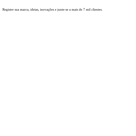
Ir
Registre sua marca, ideias, inovações e junte-se a mais de 7 mil clientes.
para
o
conteúdo