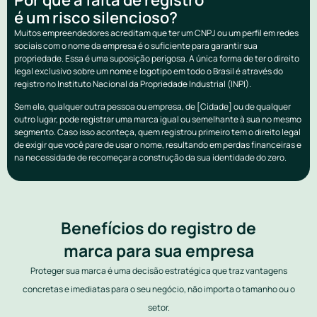
é um risco silencioso?
Muitos empreendedores acreditam que ter um CNPJ ou um perfil em redes
sociais com o nome da empresa é o suficiente para garantir sua
propriedade. Essa é uma suposição perigosa. A única forma de ter o direito
legal exclusivo sobre um nome e logotipo em todo o Brasil é através do
registro no Instituto Nacional da Propriedade Industrial (INPI).
Sem ele, qualquer outra pessoa ou empresa, de [Cidade] ou de qualquer
outro lugar, pode registrar uma marca igual ou semelhante à sua no mesmo
segmento. Caso isso aconteça, quem registrou primeiro tem o direito legal
de exigir que você pare de usar o nome, resultando em perdas financeiras e
na necessidade de recomeçar a construção da sua identidade do zero.
Benefícios do registro de
marca para sua empresa
Proteger sua marca é uma decisão estratégica que traz vantagens
concretas e imediatas para o seu negócio, não importa o tamanho ou o
setor.