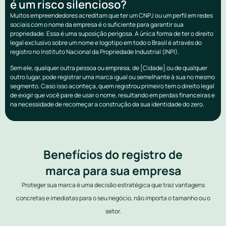
é um risco silencioso?
Muitos empreendedores acreditam que ter um CNPJ ou um perfil em redes
sociais com o nome da empresa é o suficiente para garantir sua
propriedade. Essa é uma suposição perigosa. A única forma de ter o direito
legal exclusivo sobre um nome e logotipo em todo o Brasil é através do
registro no Instituto Nacional da Propriedade Industrial (INPI).
Sem ele, qualquer outra pessoa ou empresa, de [Cidade] ou de qualquer
outro lugar, pode registrar uma marca igual ou semelhante à sua no mesmo
segmento. Caso isso aconteça, quem registrou primeiro tem o direito legal
de exigir que você pare de usar o nome, resultando em perdas financeiras e
na necessidade de recomeçar a construção da sua identidade do zero.
Benefícios do registro de
marca para sua empresa
Proteger sua marca é uma decisão estratégica que traz vantagens
concretas e imediatas para o seu negócio, não importa o tamanho ou o
setor.