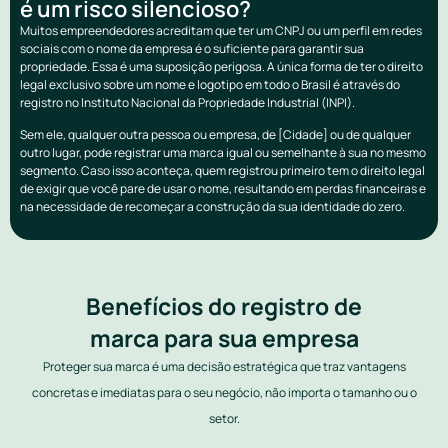
é um risco silencioso?
Muitos empreendedores acreditam que ter um CNPJ ou um perfil em redes
sociais com o nome da empresa é o suficiente para garantir sua
propriedade. Essa é uma suposição perigosa. A única forma de ter o direito
legal exclusivo sobre um nome e logotipo em todo o Brasil é através do
registro no Instituto Nacional da Propriedade Industrial (INPI).
Sem ele, qualquer outra pessoa ou empresa, de [Cidade] ou de qualquer
outro lugar, pode registrar uma marca igual ou semelhante à sua no mesmo
segmento. Caso isso aconteça, quem registrou primeiro tem o direito legal
de exigir que você pare de usar o nome, resultando em perdas financeiras e
na necessidade de recomeçar a construção da sua identidade do zero.
Benefícios do registro de
marca para sua empresa
Proteger sua marca é uma decisão estratégica que traz vantagens
concretas e imediatas para o seu negócio, não importa o tamanho ou o
setor.