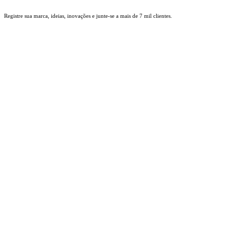
Ir
Registre sua marca, ideias, inovações e junte-se a mais de 7 mil clientes.
para
o
conteúdo