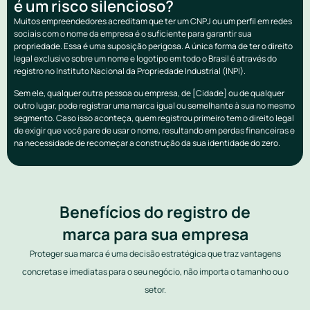
é um risco silencioso?
Muitos empreendedores acreditam que ter um CNPJ ou um perfil em redes
sociais com o nome da empresa é o suficiente para garantir sua
propriedade. Essa é uma suposição perigosa. A única forma de ter o direito
legal exclusivo sobre um nome e logotipo em todo o Brasil é através do
registro no Instituto Nacional da Propriedade Industrial (INPI).
Sem ele, qualquer outra pessoa ou empresa, de [Cidade] ou de qualquer
outro lugar, pode registrar uma marca igual ou semelhante à sua no mesmo
segmento. Caso isso aconteça, quem registrou primeiro tem o direito legal
de exigir que você pare de usar o nome, resultando em perdas financeiras e
na necessidade de recomeçar a construção da sua identidade do zero.
Benefícios do registro de
marca para sua empresa
Proteger sua marca é uma decisão estratégica que traz vantagens
concretas e imediatas para o seu negócio, não importa o tamanho ou o
setor.