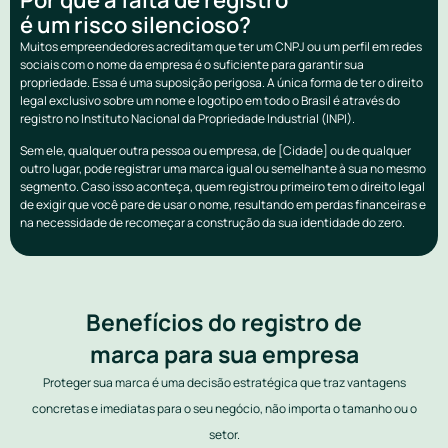
é um risco silencioso?
Muitos empreendedores acreditam que ter um CNPJ ou um perfil em redes
sociais com o nome da empresa é o suficiente para garantir sua
propriedade. Essa é uma suposição perigosa. A única forma de ter o direito
legal exclusivo sobre um nome e logotipo em todo o Brasil é através do
registro no Instituto Nacional da Propriedade Industrial (INPI).
Sem ele, qualquer outra pessoa ou empresa, de [Cidade] ou de qualquer
outro lugar, pode registrar uma marca igual ou semelhante à sua no mesmo
segmento. Caso isso aconteça, quem registrou primeiro tem o direito legal
de exigir que você pare de usar o nome, resultando em perdas financeiras e
na necessidade de recomeçar a construção da sua identidade do zero.
Benefícios do registro de
marca para sua empresa
Proteger sua marca é uma decisão estratégica que traz vantagens
concretas e imediatas para o seu negócio, não importa o tamanho ou o
setor.