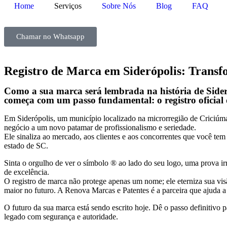
Home
Serviços
Sobre Nós
Blog
FAQ
Chamar no Whatsapp
Registro de Marca em Siderópolis: Trans
Como a sua marca será lembrada na história de Sider
começa com um passo fundamental: o registro oficial
Em Siderópolis, um município localizado na microrregião de Criciúma
negócio a um novo patamar de profissionalismo e seriedade.
Ele sinaliza ao mercado, aos clientes e aos concorrentes que você te
estado de SC.
Sinta o orgulho de ver o símbolo ® ao lado do seu logo, uma prova ir
de excelência.
O registro de marca não protege apenas um nome; ele eterniza sua vi
maior no futuro. A Renova Marcas e Patentes é a parceira que ajuda a s
O futuro da sua marca está sendo escrito hoje. Dê o passo definitivo 
legado com segurança e autoridade.