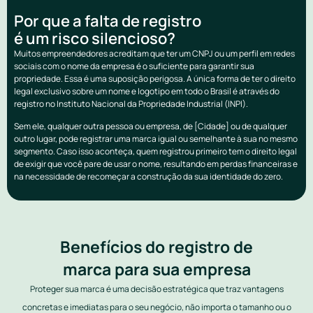
Por que a falta de registro
é um risco silencioso?
Muitos empreendedores acreditam que ter um CNPJ ou um perfil em redes
sociais com o nome da empresa é o suficiente para garantir sua
propriedade. Essa é uma suposição perigosa. A única forma de ter o direito
legal exclusivo sobre um nome e logotipo em todo o Brasil é através do
registro no Instituto Nacional da Propriedade Industrial (INPI).
Sem ele, qualquer outra pessoa ou empresa, de [Cidade] ou de qualquer
outro lugar, pode registrar uma marca igual ou semelhante à sua no mesmo
segmento. Caso isso aconteça, quem registrou primeiro tem o direito legal
de exigir que você pare de usar o nome, resultando em perdas financeiras e
na necessidade de recomeçar a construção da sua identidade do zero.
Benefícios do registro de
marca para sua empresa
Proteger sua marca é uma decisão estratégica que traz vantagens
concretas e imediatas para o seu negócio, não importa o tamanho ou o