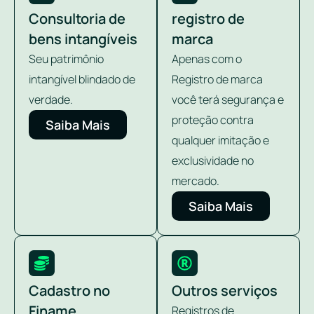
Consultoria de
registro de
bens intangíveis
marca
Seu patrimônio
Apenas com o
intangível blindado de
Registro de marca
verdade.
você terá segurança e
proteção contra
Saiba Mais
qualquer imitação e
exclusividade no
mercado.
Saiba Mais
Cadastro no
Outros serviços
Finame
Registros de