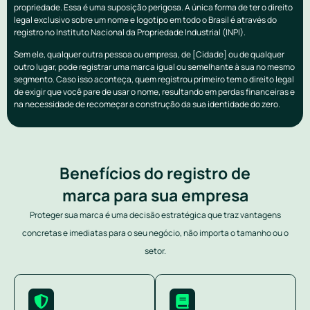
propriedade. Essa é uma suposição perigosa. A única forma de ter o direito
legal exclusivo sobre um nome e logotipo em todo o Brasil é através do
registro no Instituto Nacional da Propriedade Industrial (INPI).
Sem ele, qualquer outra pessoa ou empresa, de [Cidade] ou de qualquer
outro lugar, pode registrar uma marca igual ou semelhante à sua no mesmo
segmento. Caso isso aconteça, quem registrou primeiro tem o direito legal
de exigir que você pare de usar o nome, resultando em perdas financeiras e
na necessidade de recomeçar a construção da sua identidade do zero.
Benefícios do registro de
marca para sua empresa
Proteger sua marca é uma decisão estratégica que traz vantagens
concretas e imediatas para o seu negócio, não importa o tamanho ou o
setor.