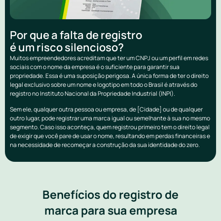
Por que a falta de registro
é um risco silencioso?
Muitos empreendedores acreditam que ter um CNPJ ou um perfil em redes
sociais com o nome da empresa é o suficiente para garantir sua
propriedade. Essa é uma suposição perigosa. A única forma de ter o direito
legal exclusivo sobre um nome e logotipo em todo o Brasil é através do
registro no Instituto Nacional da Propriedade Industrial (INPI).
Sem ele, qualquer outra pessoa ou empresa, de [Cidade] ou de qualquer
outro lugar, pode registrar uma marca igual ou semelhante à sua no mesmo
segmento. Caso isso aconteça, quem registrou primeiro tem o direito legal
de exigir que você pare de usar o nome, resultando em perdas financeiras e
na necessidade de recomeçar a construção da sua identidade do zero.
Benefícios do registro de
marca para sua empresa