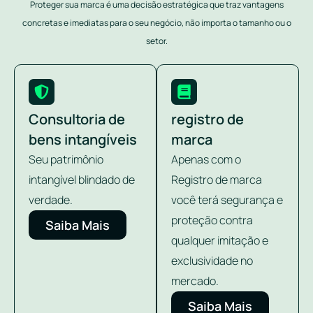
Proteger sua marca é uma decisão estratégica que traz vantagens
concretas e imediatas para o seu negócio, não importa o tamanho ou o
setor.
Consultoria de
registro de
bens intangíveis
marca
Seu patrimônio
Apenas com o
intangível blindado de
Registro de marca
verdade.
você terá segurança e
proteção contra
Saiba Mais
qualquer imitação e
exclusividade no
mercado.
Saiba Mais