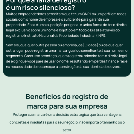
é um risco silencioso?
Muitos empreendedores acreditam que ter um CNPJ ou um perfil em redes
sociais com o nome da empresa é o suficiente para garantir sua
propriedade. Essa é uma suposição perigosa. A única forma de ter o direito
legal exclusivo sobre um nome e logotipo em todo o Brasil é através do
registro no Instituto Nacional da Propriedade Industrial (INPI).
Sem ele, qualquer outra pessoa ou empresa, de [Cidade] ou de qualquer
outro lugar, pode registrar uma marca igual ou semelhante à sua no mesmo
segmento. Caso isso aconteça, quem registrou primeiro tem o direito legal
de exigir que você pare de usar o nome, resultando em perdas financeiras e
na necessidade de recomeçar a construção da sua identidade do zero.
Benefícios do registro de
marca para sua empresa
Proteger sua marca é uma decisão estratégica que traz vantagens
concretas e imediatas para o seu negócio, não importa o tamanho ou o
setor.