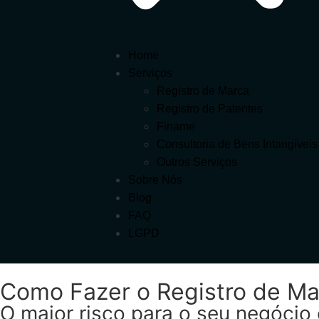
Home
Serviços
Registro de Marca
Registro de Patentes
Finame
Consultoria de Bens Intangíveis
Outros Serviços
Sobre Nós
Blog
FAQ
LGPD
Como Fazer o Registro de Ma
O maior risco para o seu negócio