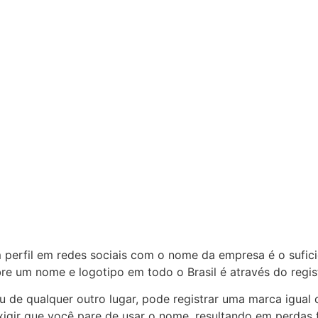
erfil em redes sociais com o nome da empresa é o suficie
bre um nome e logotipo em todo o Brasil é através do regist
u de qualquer outro lugar, pode registrar uma marca igua
exigir que você pare de usar o nome, resultando em perdas