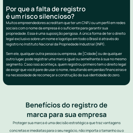
Por que a falta de registro
é um risco silencioso?
Muitos empreendedores acreditam que ter um CNPJ ou um perfil em redes
sociais com o nome da empresa é o suficiente para garantir sua
propriedade. Essa é uma suposição perigosa. A única forma de ter o direito
legal exclusivo sobre um nome e logotipo em todo o Brasil é através do
registro no Instituto Nacional da Propriedade Industrial (INPI).
Sem ele, qualquer outra pessoa ou empresa, de [Cidade] ou de qualquer
outro lugar, pode registrar uma marca igual ou semelhante à sua no mesmo
segmento. Caso isso aconteça, quem registrou primeiro tem o direito legal
de exigir que você pare de usar o nome, resultando em perdas financeiras e
na necessidade de recomeçar a construção da sua identidade do zero.
Benefícios do registro de
marca para sua empresa
Proteger sua marca é uma decisão estratégica que traz vantagens
concretas e imediatas para o seu negócio, não importa o tamanho ou o