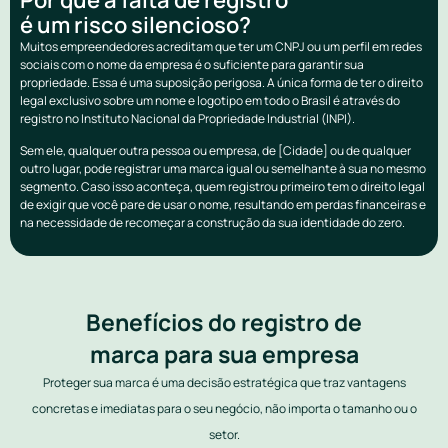
é um risco silencioso?
Muitos empreendedores acreditam que ter um CNPJ ou um perfil em redes
sociais com o nome da empresa é o suficiente para garantir sua
propriedade. Essa é uma suposição perigosa. A única forma de ter o direito
legal exclusivo sobre um nome e logotipo em todo o Brasil é através do
registro no Instituto Nacional da Propriedade Industrial (INPI).
Sem ele, qualquer outra pessoa ou empresa, de [Cidade] ou de qualquer
outro lugar, pode registrar uma marca igual ou semelhante à sua no mesmo
segmento. Caso isso aconteça, quem registrou primeiro tem o direito legal
de exigir que você pare de usar o nome, resultando em perdas financeiras e
na necessidade de recomeçar a construção da sua identidade do zero.
Benefícios do registro de
marca para sua empresa
Proteger sua marca é uma decisão estratégica que traz vantagens
concretas e imediatas para o seu negócio, não importa o tamanho ou o
setor.