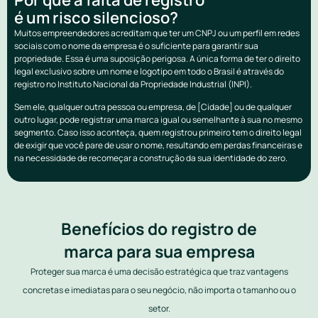
é um risco silencioso?
Muitos empreendedores acreditam que ter um CNPJ ou um perfil em redes
sociais com o nome da empresa é o suficiente para garantir sua
propriedade. Essa é uma suposição perigosa. A única forma de ter o direito
legal exclusivo sobre um nome e logotipo em todo o Brasil é através do
registro no Instituto Nacional da Propriedade Industrial (INPI).
Sem ele, qualquer outra pessoa ou empresa, de [Cidade] ou de qualquer
outro lugar, pode registrar uma marca igual ou semelhante à sua no mesmo
segmento. Caso isso aconteça, quem registrou primeiro tem o direito legal
de exigir que você pare de usar o nome, resultando em perdas financeiras e
na necessidade de recomeçar a construção da sua identidade do zero.
Benefícios do registro de
marca para sua empresa
Proteger sua marca é uma decisão estratégica que traz vantagens
concretas e imediatas para o seu negócio, não importa o tamanho ou o
setor.