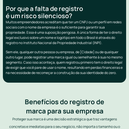
Por que a falta de registro
é um risco silencioso?
Muitos empreendedores acreditam que ter um CNPJ ou um perfil em redes
sociais com o nome da empresa é o suficiente para garantir sua
propriedade. Essa é uma suposição perigosa. A única forma de ter o direito
legal exclusivo sobre um nome e logotipo em todo o Brasil é através do
registro no Instituto Nacional da Propriedade Industrial (INPI).
Sem ele, qualquer outra pessoa ou empresa, de [Cidade] ou de qualquer
outro lugar, pode registrar uma marca igual ou semelhante à sua no mesmo
segmento. Caso isso aconteça, quem registrou primeiro tem o direito legal
de exigir que você pare de usar o nome, resultando em perdas financeiras e
na necessidade de recomeçar a construção da sua identidade do zero.
Benefícios do registro de
marca para sua empresa
Proteger sua marca é uma decisão estratégica que traz vantagens
concretas e imediatas para o seu negócio, não importa o tamanho ou o