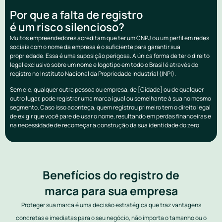
Por que a falta de registro
é um risco silencioso?
Muitos empreendedores acreditam que ter um CNPJ ou um perfil em redes
sociais com o nome da empresa é o suficiente para garantir sua
propriedade. Essa é uma suposição perigosa. A única forma de ter o direito
legal exclusivo sobre um nome e logotipo em todo o Brasil é através do
registro no Instituto Nacional da Propriedade Industrial (INPI).
Sem ele, qualquer outra pessoa ou empresa, de [Cidade] ou de qualquer
outro lugar, pode registrar uma marca igual ou semelhante à sua no mesmo
segmento. Caso isso aconteça, quem registrou primeiro tem o direito legal
de exigir que você pare de usar o nome, resultando em perdas financeiras e
na necessidade de recomeçar a construção da sua identidade do zero.
Benefícios do registro de
marca para sua empresa
Proteger sua marca é uma decisão estratégica que traz vantagens
concretas e imediatas para o seu negócio, não importa o tamanho ou o